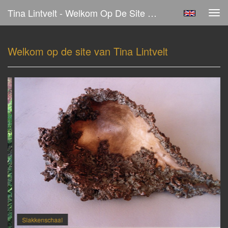
Tina Lintvelt - Welkom Op De Site Van Tina Lintvelt
Tog
navi
Welkom op de site van Tina Lintvelt
Slakkenschaal