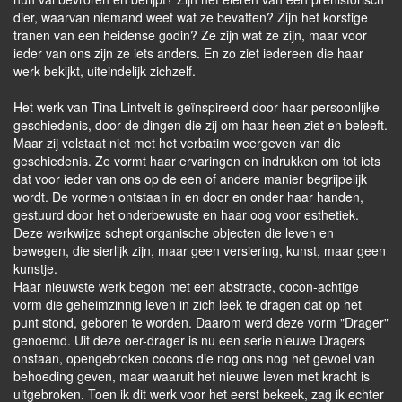
dier, waarvan niemand weet wat ze bevatten? Zijn het korstige
tranen van een heidense godin? Ze zijn wat ze zijn, maar voor
ieder van ons zijn ze iets anders. En zo ziet iedereen die haar
werk bekijkt, uiteindelijk zichzelf.
Het werk van Tina Lintvelt is geïnspireerd door haar persoonlijke
geschiedenis, door de dingen die zij om haar heen ziet en beleeft.
Maar zij volstaat niet met het verbatim weergeven van die
geschiedenis. Ze vormt haar ervaringen en indrukken om tot iets
dat voor ieder van ons op de een of andere manier begrijpelijk
wordt. De vormen ontstaan in en door en onder haar handen,
gestuurd door het onderbewuste en haar oog voor esthetiek.
Deze werkwijze schept organische objecten die leven en
bewegen, die sierlijk zijn, maar geen versiering, kunst, maar geen
kunstje.
Haar nieuwste werk begon met een abstracte, cocon-achtige
vorm die geheimzinnig leven in zich leek te dragen dat op het
punt stond, geboren te worden. Daarom werd deze vorm "Drager"
genoemd. Uit deze oer-drager is nu een serie nieuwe Dragers
onstaan, opengebroken cocons die nog ons nog het gevoel van
behoeding geven, maar waaruit het nieuwe leven met kracht is
uitgebroken. Toen ik dit werk voor het eerst bekeek, zag ik echter