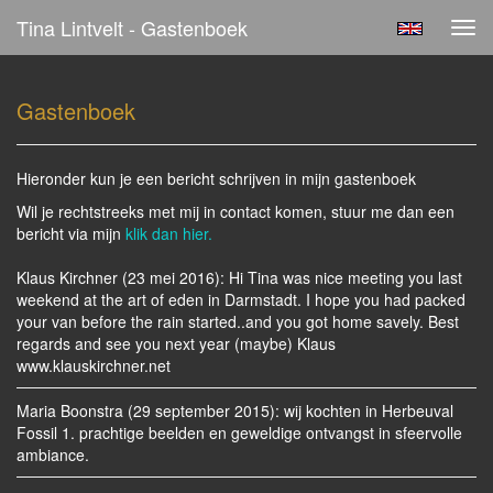
Tina Lintvelt - Gastenboek
Tog
navi
Gastenboek
Hieronder kun je een bericht schrijven in mijn gastenboek
Wil je rechtstreeks met mij in contact komen, stuur me dan een
bericht via mijn
klik dan hier.
Klaus Kirchner (23 mei 2016): Hi Tina was nice meeting you last
weekend at the art of eden in Darmstadt. I hope you had packed
your van before the rain started..and you got home savely. Best
regards and see you next year (maybe) Klaus
www.klauskirchner.net
Maria Boonstra (29 september 2015): wij kochten in Herbeuval
Fossil 1. prachtige beelden en geweldige ontvangst in sfeervolle
ambiance.